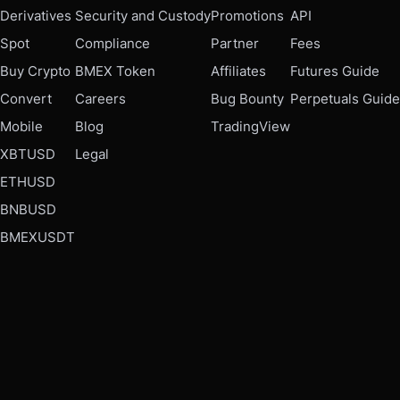
Derivatives
Security and Custody
Promotions
API
Spot
Compliance
Partner
Fees
Buy Crypto
BMEX Token
Affiliates
Futures Guide
Convert
Careers
Bug Bounty
Perpetuals Guide
Mobile
Blog
TradingView
XBTUSD
Legal
ETHUSD
BNBUSD
BMEXUSDT