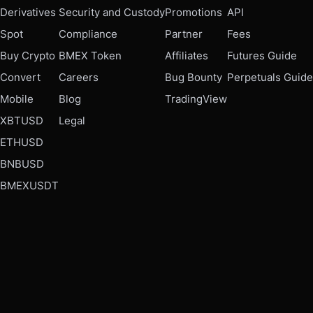
Derivatives
Security and Custody
Promotions
API
Spot
Compliance
Partner
Fees
Buy Crypto
BMEX Token
Affiliates
Futures Guide
Convert
Careers
Bug Bounty
Perpetuals Guide
Mobile
Blog
TradingView
XBTUSD
Legal
ETHUSD
BNBUSD
BMEXUSDT