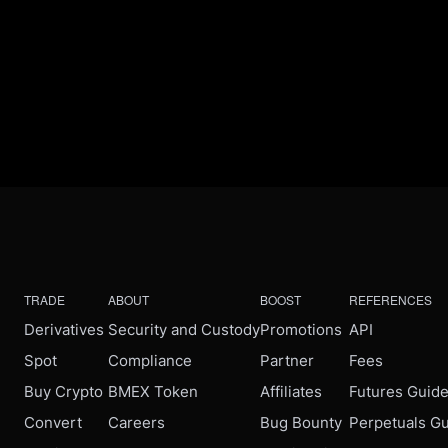
TRADE
ABOUT
BOOST
REFERENCES
Derivatives
Security and Custody
Promotions
API
Spot
Compliance
Partner
Fees
Buy Crypto
BMEX Token
Affiliates
Futures Guid
Convert
Careers
Bug Bounty
Perpetuals G