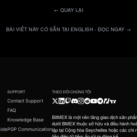
←
QUAY LẠI
BÀI VIẾT NÀY CÓ SẴN TẠI ENGLISH - ĐỌC NGAY →
SUPPORT
THEO DÕI CHÚNG TÔI
Contact Support
FAQ
BitMEX là một nền tảng giao dịch sản phẩ
e
Knowledge Base
dưới BMEX thuộc sở hữu và điều hành hoàn
uide
PGP Communication
lập tại Cộng hòa Seychelles hoặc các chi
tiền điện tử tiềm ẩn rủi ro đáng kể.