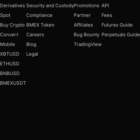
Derivatives
Security and Custody
Promotions
API
Spot
Compliance
Partner
Fees
Buy Crypto
BMEX Token
Affiliates
Futures Guide
Convert
Careers
Bug Bounty
Perpetuals Guide
Mobile
Blog
TradingView
XBTUSD
Legal
ETHUSD
BNBUSD
BMEXUSDT