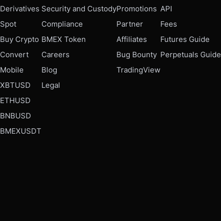
Derivatives
Security and Custody
Promotions
API
Spot
Compliance
Partner
Fees
Buy Crypto
BMEX Token
Affiliates
Futures Guide
Convert
Careers
Bug Bounty
Perpetuals Guide
Mobile
Blog
TradingView
XBTUSD
Legal
ETHUSD
BNBUSD
BMEXUSDT