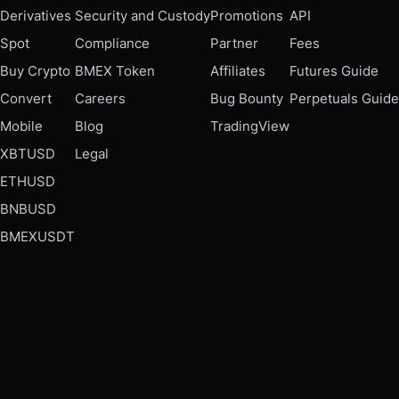
Derivatives
Security and Custody
Promotions
API
Spot
Compliance
Partner
Fees
Buy Crypto
BMEX Token
Affiliates
Futures Guide
Convert
Careers
Bug Bounty
Perpetuals Guide
Mobile
Blog
TradingView
XBTUSD
Legal
ETHUSD
BNBUSD
BMEXUSDT