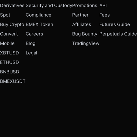
Derivatives
Security and Custody
Promotions
API
Spot
Compliance
Partner
Fees
Buy Crypto
BMEX Token
Affiliates
Futures Guide
Convert
Careers
Bug Bounty
Perpetuals Guide
Mobile
Blog
TradingView
XBTUSD
Legal
ETHUSD
BNBUSD
BMEXUSDT