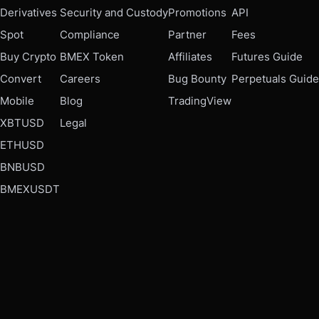
Derivatives
Security and Custody
Promotions
API
Spot
Compliance
Partner
Fees
Buy Crypto
BMEX Token
Affiliates
Futures Guide
Convert
Careers
Bug Bounty
Perpetuals Guide
Mobile
Blog
TradingView
XBTUSD
Legal
ETHUSD
BNBUSD
BMEXUSDT