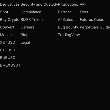
Derivatives
Security and Custody
Promotions
API
Spot
Compliance
Partner
Fees
Buy Crypto
BMEX Token
Affiliates
Futures Guide
Convert
Careers
Bug Bounty
Perpetuals Guide
Mobile
Blog
TradingView
XBTUSD
Legal
ETHUSD
BNBUSD
BMEXUSDT