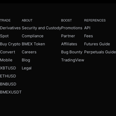
TRADE
ABOUT
BOOST
REFERENCES
Derivatives
Security and Custody
Promotions
API
Spot
Compliance
Partner
Fees
Buy Crypto
BMEX Token
Affiliates
Futures Guide
Convert
Careers
Bug Bounty
Perpetuals Guide
Mobile
Blog
TradingView
XBTUSD
Legal
ETHUSD
BNBUSD
BMEXUSDT