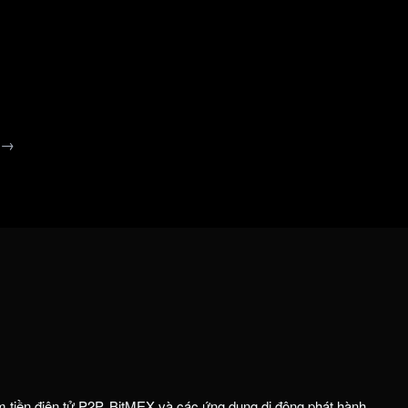
 →
m tiền điện tử P2P. BitMEX và các ứng dụng di động phát hành