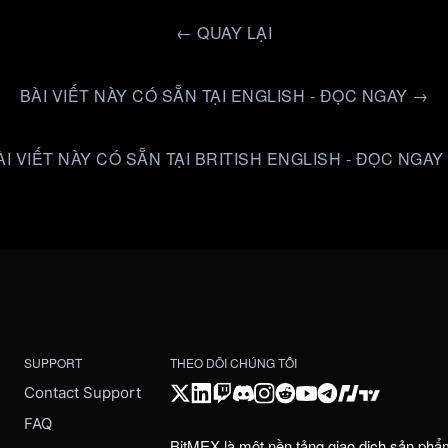
←
QUAY LẠI
BÀI VIẾT NÀY CÓ SẴN TẠI ENGLISH - ĐỌC NGAY →
ÀI VIẾT NÀY CÓ SẴN TẠI BRITISH ENGLISH - ĐỌC NGAY
SUPPORT
THEO DÕI CHÚNG TÔI
Contact Support
FAQ
BitMEX là một nền tảng giao dịch sản phẩ