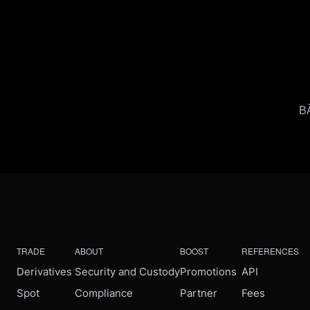
B
TRADE
ABOUT
BOOST
REFERENCES
Derivatives
Security and Custody
Promotions
API
Spot
Compliance
Partner
Fees