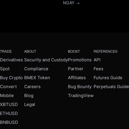
NGAY →
TRADE
ABOUT
BOOST
REFERENCES
Derivatives
Security and Custody
Promotions
API
Spot
Compliance
Partner
Fees
Buy Crypto
BMEX Token
Affiliates
Futures Guide
Convert
Careers
Bug Bounty
Perpetuals Guide
Mobile
Blog
TradingView
XBTUSD
Legal
ETHUSD
BNBUSD