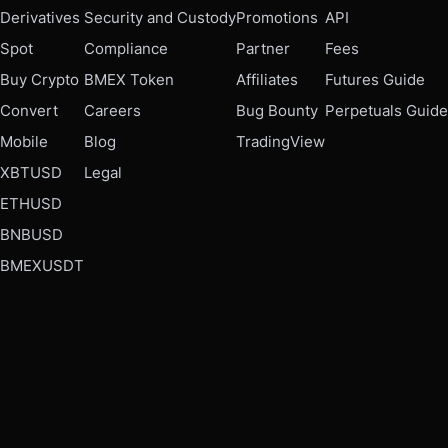
Derivatives
Security and Custody
Promotions
API
Spot
Compliance
Partner
Fees
Buy Crypto
BMEX Token
Affiliates
Futures Guide
Convert
Careers
Bug Bounty
Perpetuals Guide
Mobile
Blog
TradingView
XBTUSD
Legal
ETHUSD
BNBUSD
BMEXUSDT