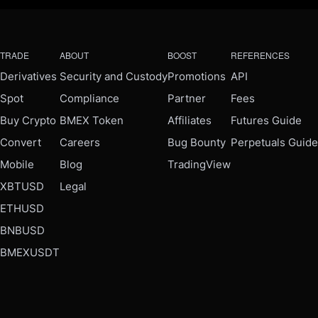
TRADE
ABOUT
BOOST
REFERENCES
Derivatives
Security and Custody
Promotions
API
Spot
Compliance
Partner
Fees
Buy Crypto
BMEX Token
Affiliates
Futures Guide
Convert
Careers
Bug Bounty
Perpetuals Guide
Mobile
Blog
TradingView
XBTUSD
Legal
ETHUSD
BNBUSD
BMEXUSDT