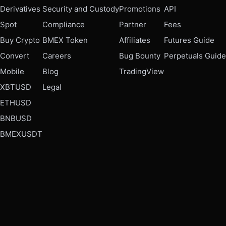
Derivatives
Security and Custody
Promotions
API
Spot
Compliance
Partner
Fees
Buy Crypto
BMEX Token
Affiliates
Futures Guide
Convert
Careers
Bug Bounty
Perpetuals Guide
Mobile
Blog
TradingView
XBTUSD
Legal
ETHUSD
BNBUSD
BMEXUSDT