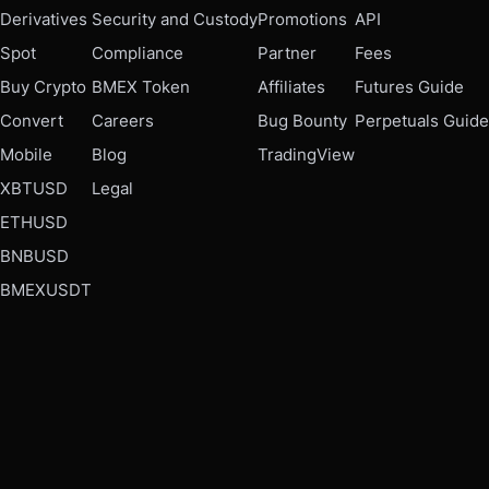
Derivatives
Security and Custody
Promotions
API
Spot
Compliance
Partner
Fees
Buy Crypto
BMEX Token
Affiliates
Futures Guide
Convert
Careers
Bug Bounty
Perpetuals Guide
Mobile
Blog
TradingView
XBTUSD
Legal
ETHUSD
BNBUSD
BMEXUSDT