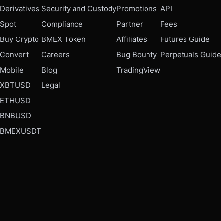
Derivatives
Security and Custody
Promotions
API
Spot
Compliance
Partner
Fees
Buy Crypto
BMEX Token
Affiliates
Futures Guide
Convert
Careers
Bug Bounty
Perpetuals Guide
Mobile
Blog
TradingView
XBTUSD
Legal
ETHUSD
BNBUSD
BMEXUSDT