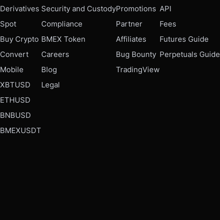
Derivatives
Security and Custody
Promotions
API
Spot
Compliance
Partner
Fees
Buy Crypto
BMEX Token
Affiliates
Futures Guide
Convert
Careers
Bug Bounty
Perpetuals Guide
Mobile
Blog
TradingView
XBTUSD
Legal
ETHUSD
BNBUSD
BMEXUSDT