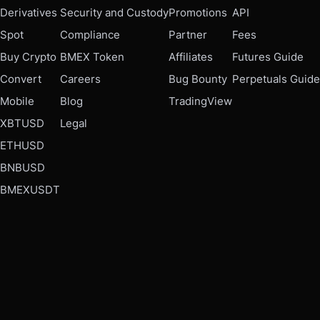
Derivatives
Security and Custody
Promotions
API
Spot
Compliance
Partner
Fees
Buy Crypto
BMEX Token
Affiliates
Futures Guide
Convert
Careers
Bug Bounty
Perpetuals Guide
Mobile
Blog
TradingView
XBTUSD
Legal
ETHUSD
BNBUSD
BMEXUSDT