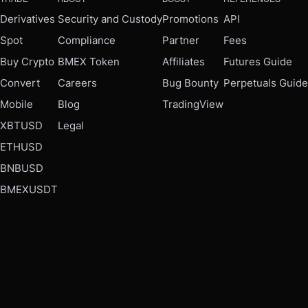
Derivatives
Security and Custody
Promotions
API
Spot
Compliance
Partner
Fees
Buy Crypto
BMEX Token
Affiliates
Futures Guide
Convert
Careers
Bug Bounty
Perpetuals Guide
Mobile
Blog
TradingView
XBTUSD
Legal
ETHUSD
BNBUSD
BMEXUSDT