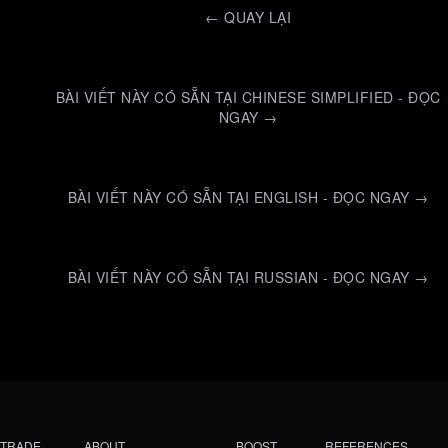
←
QUAY LẠI
BÀI VIẾT NÀY CÓ SẴN TẠI CHINESE SIMPLIFIED - ĐỌC
NGAY →
BÀI VIẾT NÀY CÓ SẴN TẠI ENGLISH - ĐỌC NGAY →
BÀI VIẾT NÀY CÓ SẴN TẠI RUSSIAN - ĐỌC NGAY →
TRADE
ABOUT
BOOST
REFERENCES