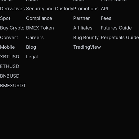
Derivatives
Security and Custody
Promotions
API
Spot
Compliance
Partner
Fees
Buy Crypto
BMEX Token
Affiliates
Futures Guide
Convert
Careers
Bug Bounty
Perpetuals Guide
Mobile
Blog
TradingView
XBTUSD
Legal
ETHUSD
BNBUSD
BMEXUSDT