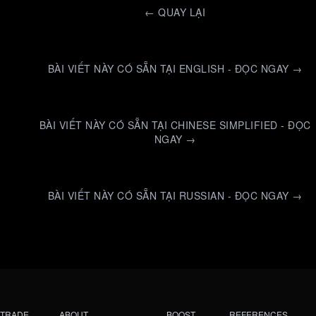
←
QUAY LẠI
BÀI VIẾT NÀY CÓ SẴN TẠI ENGLISH - ĐỌC NGAY →
BÀI VIẾT NÀY CÓ SẴN TẠI CHINESE SIMPLIFIED - ĐỌC
NGAY →
BÀI VIẾT NÀY CÓ SẴN TẠI RUSSIAN - ĐỌC NGAY →
TRADE
ABOUT
BOOST
REFERENCES