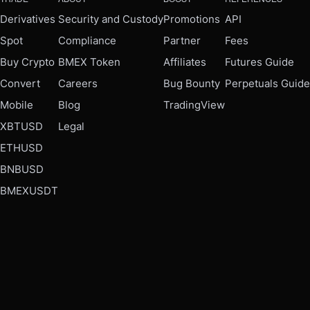
Derivatives
Security and Custody
Promotions
API
Spot
Compliance
Partner
Fees
Buy Crypto
BMEX Token
Affiliates
Futures Guide
Convert
Careers
Bug Bounty
Perpetuals Guide
Mobile
Blog
TradingView
XBTUSD
Legal
ETHUSD
BNBUSD
BMEXUSDT