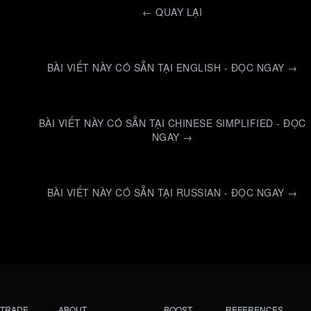
←
QUAY LẠI
BÀI VIẾT NÀY CÓ SẴN TẠI ENGLISH - ĐỌC NGAY →
BÀI VIẾT NÀY CÓ SẴN TẠI CHINESE SIMPLIFIED - ĐỌC
NGAY →
BÀI VIẾT NÀY CÓ SẴN TẠI RUSSIAN - ĐỌC NGAY →
TRADE
ABOUT
BOOST
REFERENCES