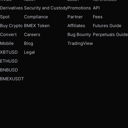
Derivatives
Security and Custody
Promotions
API
Spot
Compliance
Partner
Fees
Buy Crypto
BMEX Token
Affiliates
Futures Guide
Convert
Careers
Bug Bounty
Perpetuals Guide
Mobile
Blog
TradingView
XBTUSD
Legal
ETHUSD
BNBUSD
BMEXUSDT