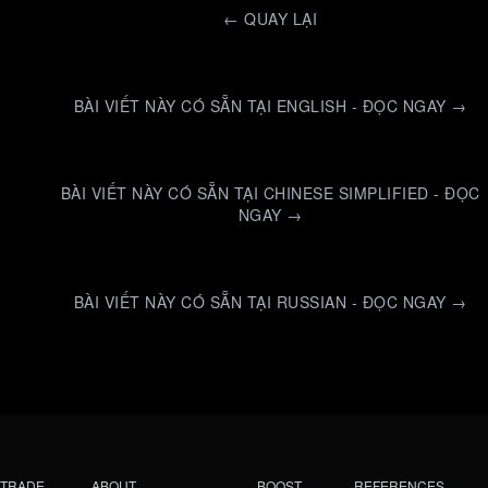
←
QUAY LẠI
BÀI VIẾT NÀY CÓ SẴN TẠI ENGLISH - ĐỌC NGAY →
BÀI VIẾT NÀY CÓ SẴN TẠI CHINESE SIMPLIFIED - ĐỌC
NGAY →
BÀI VIẾT NÀY CÓ SẴN TẠI RUSSIAN - ĐỌC NGAY →
TRADE
ABOUT
BOOST
REFERENCES