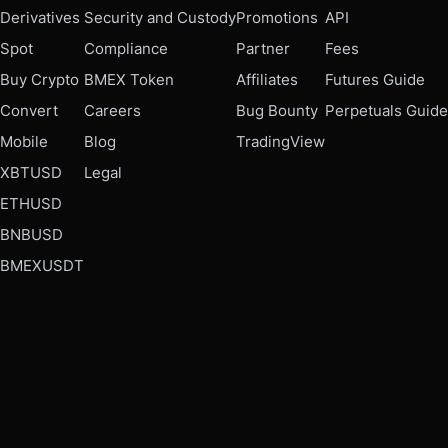
Derivatives
Security and Custody
Promotions
API
Spot
Compliance
Partner
Fees
Buy Crypto
BMEX Token
Affiliates
Futures Guide
Convert
Careers
Bug Bounty
Perpetuals Guide
Mobile
Blog
TradingView
XBTUSD
Legal
ETHUSD
BNBUSD
BMEXUSDT