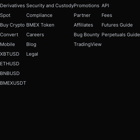
Derivatives
Security and Custody
Promotions
API
Spot
Compliance
Partner
Fees
Buy Crypto
BMEX Token
Affiliates
Futures Guide
Convert
Careers
Bug Bounty
Perpetuals Guide
Mobile
Blog
TradingView
XBTUSD
Legal
ETHUSD
BNBUSD
BMEXUSDT