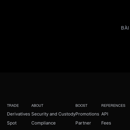
BÀI
TRADE
ABOUT
BOOST
REFERENCES
Derivatives
Security and Custody
Promotions
API
Spot
Compliance
Partner
Fees