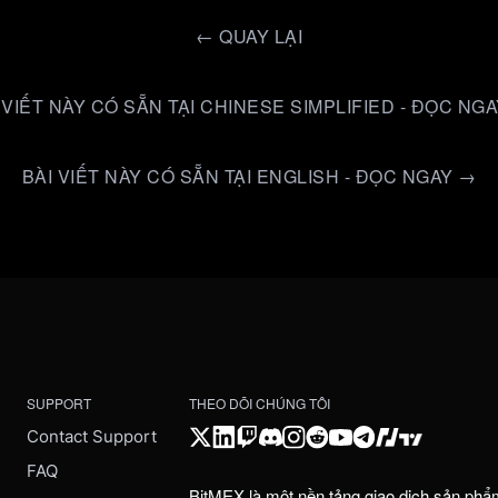
←
QUAY LẠI
 VIẾT NÀY CÓ SẴN TẠI CHINESE SIMPLIFIED - ĐỌC NG
BÀI VIẾT NÀY CÓ SẴN TẠI ENGLISH - ĐỌC NGAY →
SUPPORT
THEO DÕI CHÚNG TÔI
Contact Support
FAQ
BitMEX là một nền tảng giao dịch sản phẩ