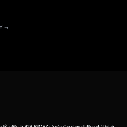
AY →
m tiền điện tử P2P. BitMEX và các ứng dụng di động phát hành