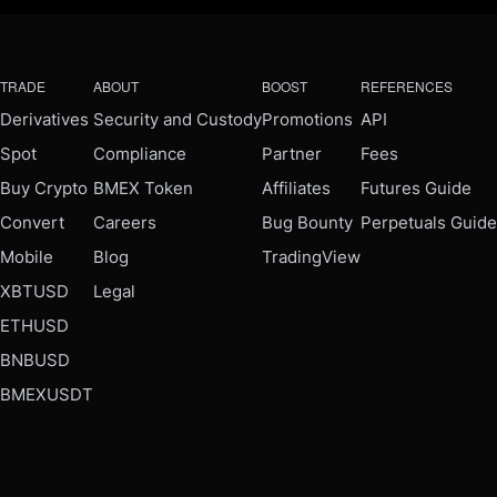
TRADE
ABOUT
BOOST
REFERENCES
Derivatives
Security and Custody
Promotions
API
Spot
Compliance
Partner
Fees
Buy Crypto
BMEX Token
Affiliates
Futures Guide
Convert
Careers
Bug Bounty
Perpetuals Guide
Mobile
Blog
TradingView
XBTUSD
Legal
ETHUSD
BNBUSD
BMEXUSDT