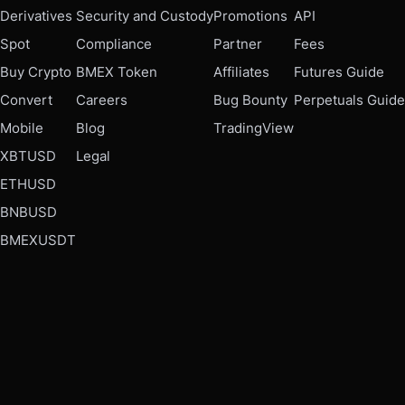
Derivatives
Security and Custody
Promotions
API
Spot
Compliance
Partner
Fees
Buy Crypto
BMEX Token
Affiliates
Futures Guide
Convert
Careers
Bug Bounty
Perpetuals Guide
Mobile
Blog
TradingView
XBTUSD
Legal
ETHUSD
BNBUSD
BMEXUSDT