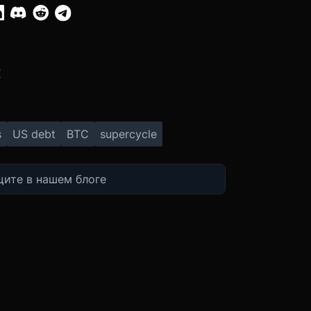
:
X
s
US debt
BTC
supercycle