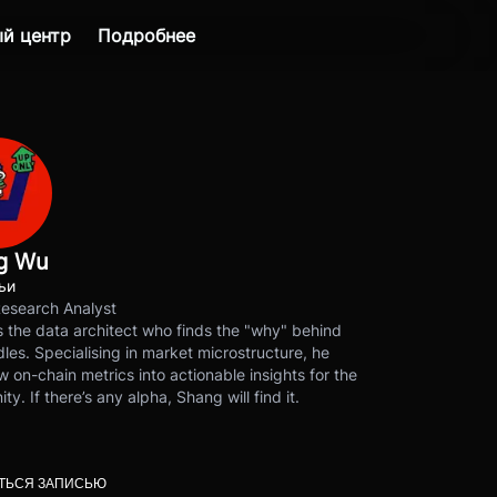
й центр
Подробнее
g Wu
ьи
Research Analyst
 the data architect who finds the "why" behind
les. Specialising in market microstructure, he
w on-chain metrics into actionable insights for the
y. If there’s any alpha, Shang will find it.
ТЬСЯ ЗАПИСЬЮ