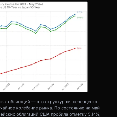
ных облигаций — это структурная переоценка
учайное колебание рынка. По состоянию на май
чейских облигаций США пробила отметку 5,14%,