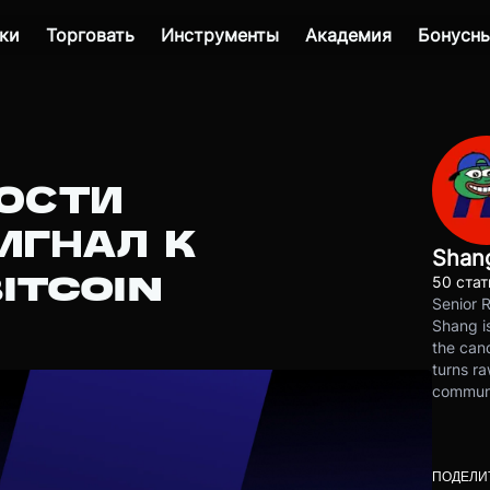
ки
Торговать
Инструменты
Академия
Бонусны
ОСТИ
ИГНАЛ К
Shan
ITCOIN
50 стат
Senior 
Shang is
the cand
turns ra
communit
ПОДЕЛИ