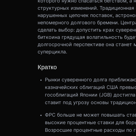
которого нужно спасаться бегством, а
структурных изменений. Традиционная 
нарушенных цепочек поставок, астрон
непомерного долгового бремени. Центра
сделать выбор: допустить крах суверен
биткоина грядущая волатильность будет
долгосрочной перспективе она станет
суперцикла.
Кратко
Рынки суверенного долга приближаю
казначейских облигаций США превыси
гособлигаций Японии (JGB) достигла
ставит под угрозу основы традицио
ФРС больше не может повышать ста
высокие процентные ставки для бор
Возросшие процентные расходы по г