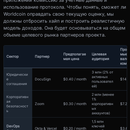
приложений комиссию за учетные данные и
использование протокола. Чтобы понять, сможет ли
Worldcoin оправдать свою текущую оценку, мы
должны отбросить хайп и построить реалистичную
модель доходов. Она будет основываться на общем
объеме целевого рынка партнеров проекта.
Прог
Предполагае
Целевая
мые 
Сектор
Партнер
мая цена
аудитория
вало
коми
3 млн (2% от
Юридически
активных
е
DocuSign
$0.40 / month
$14.
пользовател
соглашения
ей)
2 млн (менее
Корпоративн
1%
ая
Zoom
$0.30 / month
корпоративн
$7.2
безопасност
ых
ь
аккаунтов)
1,5 млн
DevOps
ключей
Okta & Vercel
$0.20 / month
$3.6