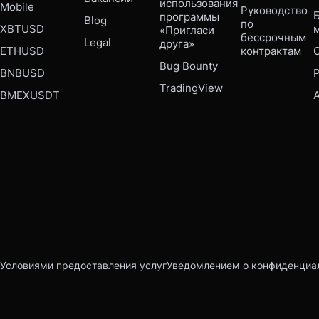
использования 
Mobile 
Руководство 
Б
программы 
Blog
по 
XBTUSD
«Пригласи 
бессрочным 
Legal
друга»
ETHUSD
контрактам
Bug Bounty 
BNBUSD
P
TradingView
BMEXUSDT
Условиями предоставления услуг
Уведомлением о конфиденциа