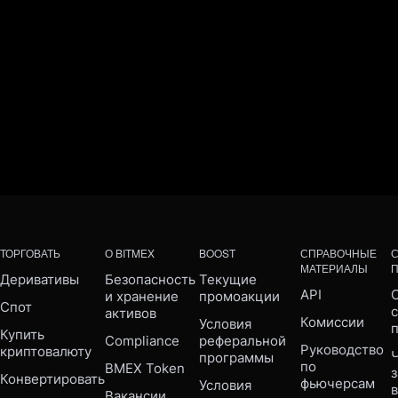
ТОРГОВАТЬ
О BITMEX
BOOST
СПРАВОЧНЫЕ
МАТЕРИАЛЫ
Деривативы
Безопасность 
Текущие 
API
С
и хранение 
промоакции
Спот
активов
Комиссии
Условия 
Купить 
Compliance 
реферальной 
Руководство 
криптовалюту
Ч
программы
по 
BMEX Token
Конвертировать
фьючерсам
Условия 
Вакансии