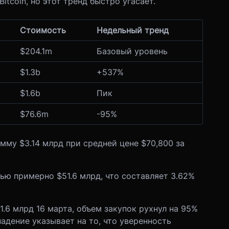
tcoin, но этот тренд быстро угасает.
Стоимость
Недельный тренд
$204.1m
Базовый уровень
$1.3b
+537%
$1.6b
Пик
$76.6m
-95%
умму $3.14 млрд при средней цене $70,800 за
ью примерно $51.6 млрд, что составляет 3.62%
1.6 млрд 16 марта, объем закупок рухнул на 95%
падение указывает на то, что уверенность