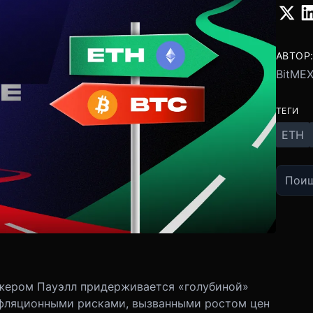
АВТОР
BitME
ТЕГИ
ETH
жером Пауэлл придерживается «голубиной»
нфляционными рисками, вызванными ростом цен