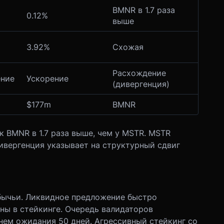
BMNR в 1.7 раза
0.12%
выше
3.92%
Схожая
Расхождение
ние
Ускорение
(дивергенция)
$177m
BMNR
 BMNR в 1.7 раза выше, чем у MSTR. MSTR
ивергенция указывает на структурный сдвиг
бычьи. Ликвидное предложение быстро
ны в стейкинге. Очередь валидаторов
нем ожидания 50 дней. Агрессивный стейкинг со