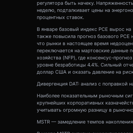
регулятора быть начеку. Напряженност
неделю, подталкивает цены на энергон
процентных ставок.
В январе базовый индекс PCE вырос на 
также повысила прогноз базового PCE на
что рынки в настоящее время недооце
переключается на мартовские данные п
хозяйства (NFP), где консенсус-прогно
уровне безработицы 4.4%. Сильный отч
доллар США и оказать давление на рис
Дивергенция DAT: анализ с поправкой 
Наиболее показательным рыночным сиг
крупнейших корпоративных казначейст
учитывать огромную разницу в рыночно
MSTR — замедление темпов накопления 