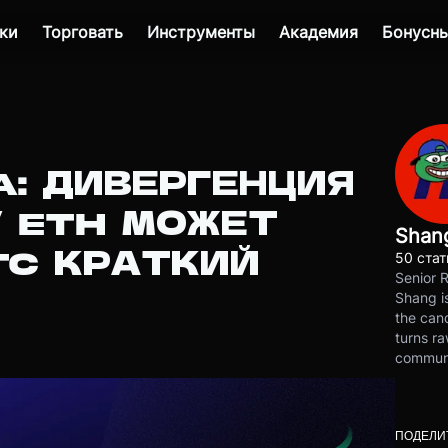
ки
Торговать
Инструменты
Академия
Бонусны
A: ДИВЕРГЕНЦИЯ
У ETH МОЖЕТ
Shan
TC КРАТКИЙ
50 стат
Senior 
Shang is
the cand
turns ra
communit
ПОДЕЛИ