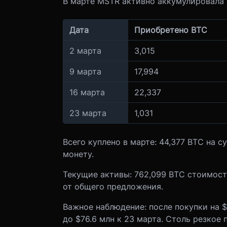
В марте MSTR активно аккумулировала Bi
Дата
Приобретено BTC
2 марта
3,015
9 марта
17,994
16 марта
22,337
23 марта
1,031
Всего куплено в марте: 44,377 BTC на с
монету.
Текущие активы: 762,099 BTC стоимост
от общего предложения.
Важное наблюдение: после покупки на $
до $76.6 млн к 23 марта. Столь резкое 