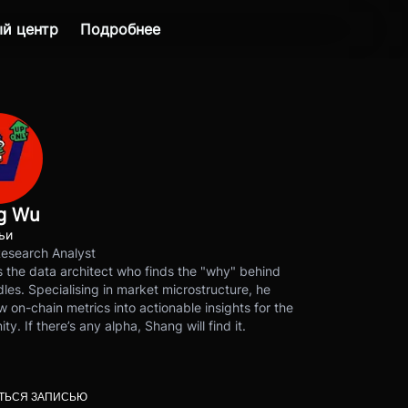
й центр
Подробнее
g Wu
ьи
Research Analyst
 the data architect who finds the "why" behind
les. Specialising in market microstructure, he
w on-chain metrics into actionable insights for the
y. If there’s any alpha, Shang will find it.
ТЬСЯ ЗАПИСЬЮ