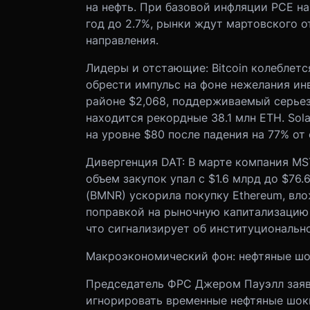
на нефть. При базовой инфляции PCE на
год до 2.7%, рынки ждут мартовского о
направления.
Лидеры и отстающие: Bitcoin колеблется
обрести импульс на фоне нежелания инв
районе $2,068, поддерживаемый серье
находится рекордные 38.1 млн ETH. Sol
на уровне $80 после падения на 77% от 
Дивергенция DAT: В марте компания MST
объем закупок упал с $1.6 млрд до $76.6
(BMNR) ускорила покупку Ethereum, вл
поправкой на рыночную капитализацию 
что сигнализирует об институционально
Макроэкономический фон: нефтяные шо
Председатель ФРС Джером Пауэлл заяв
игнорировать временные нефтяные шок