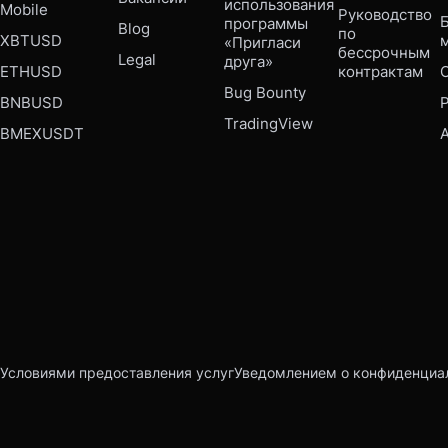
использования 
Mobile 
Руководство 
Б
программы 
Blog
по 
XBTUSD
«Пригласи 
бессрочным 
Legal
друга»
ETHUSD
контрактам
Bug Bounty 
BNBUSD
P
TradingView
BMEXUSDT
Условиями предоставления услуг
Уведомлением о конфиденциа