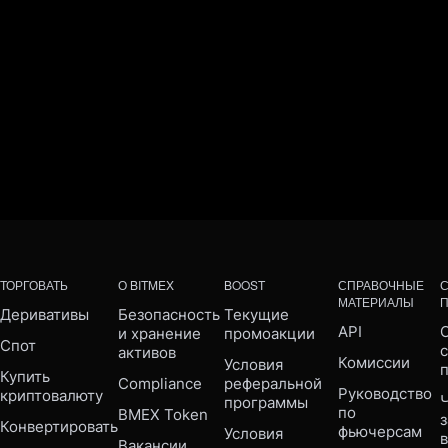
ТОРГОВАТЬ
О BITMEX
BOOST
СПРАВОЧНЫЕ
МАТЕРИАЛЫ
Деривативы
Безопасность 
Текущие 
API
С
и хранение 
промоакции
Спот
активов
Комиссии
Условия 
Купить 
Compliance 
реферальной 
Руководство 
криптовалюту
Ч
программы
по 
BMEX Token
Конвертировать
фьючерсам
Условия 
Вакансии