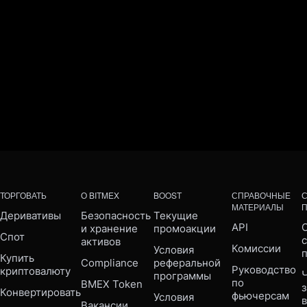
ТОРГОВАТЬ
О BITMEX
BOOST
СПРАВОЧНЫЕ
МАТЕРИАЛЫ
Деривативы
Безопасность 
Текущие 
API
С
и хранение 
промоакции
Спот
активов
Комиссии
Условия 
Купить 
Compliance 
реферальной 
Руководство 
криптовалюту
Ч
программы
по 
BMEX Token
Конвертировать
фьючерсам
Условия 
Вакансии