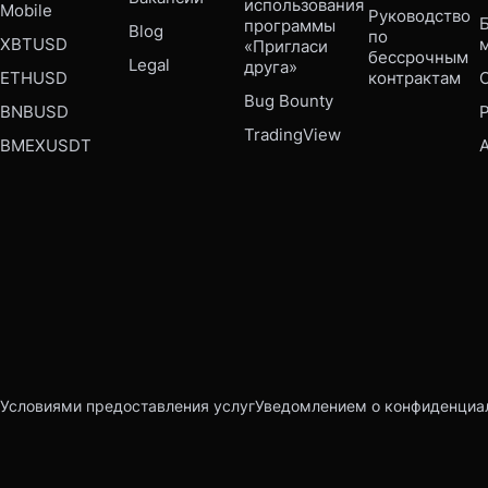
использования 
Mobile 
Руководство 
Б
программы 
Blog
по 
XBTUSD
«Пригласи 
бессрочным 
Legal
друга»
ETHUSD
контрактам
Bug Bounty 
BNBUSD
P
TradingView
BMEXUSDT
Условиями предоставления услуг
Уведомлением о конфиденциа