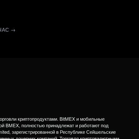
ЧАС →
орговли криптопродуктами. BitMEX и мобильные
ой BMEX, полностью принадлежат и работают под
mited, зарегистрированной в Республике Сейшельские
ченных дочерних компаний. Торговля криптовалютными