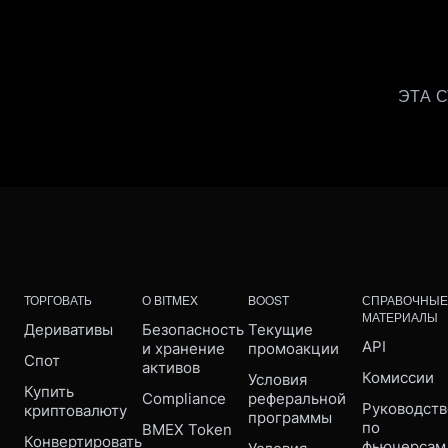
ЭТА 
ТОРГОВАТЬ
О BITMEX
BOOST
СПРАВОЧНЫЕ
МАТЕРИАЛЫ
Деривативы
Безопасность 
Текущие 
API
и хранение 
промоакции
Спот
активов
Комиссии
Условия 
Купить 
Compliance 
реферальной 
Руководств
криптовалюту
программы
по 
BMEX Token
Конвертировать
фьючерсам