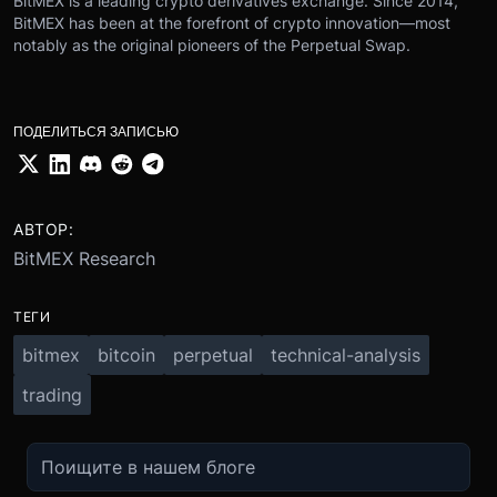
BitMEX is a leading crypto derivatives exchange. Since 2014,
BitMEX has been at the forefront of crypto innovation—most
notably as the original pioneers of the Perpetual Swap.
ПОДЕЛИТЬСЯ ЗАПИСЬЮ
АВТОР:
BitMEX Research
ТЕГИ
bitmex
bitcoin
perpetual
technical-analysis
trading