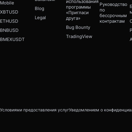
использования 
Mobile 
Руководство 
Б
программы 
Blog
по 
XBTUSD
«Пригласи 
бессрочным 
Legal
друга»
ETHUSD
контрактам
Bug Bounty 
BNBUSD
P
TradingView
BMEXUSDT
Условиями предоставления услуг
Уведомлением о конфиденциа