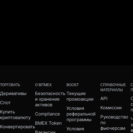
ТОРГОВАТЬ
О BITMEX
BOOST
СПРАВОЧНЫЕ
МАТЕРИАЛЫ
Деривативы
Безопасность 
Текущие 
API
С
и хранение 
промоакции
Спот
активов
Комиссии
Условия 
Купить 
Compliance 
реферальной 
Руководство 
криптовалюту
Ч
программы
по 
BMEX Token
Конвертировать
фьючерсам
Условия 
Вакансии