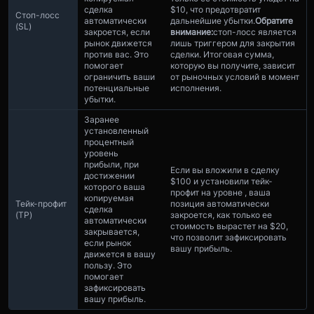
сделка
$10, что предотвратит
Стоп-лосс
автоматически
дальнейшие убытки.
Обратите
(SL)
закроется, если
внимание:
стоп-лосс является
рынок движется
лишь триггером для закрытия
против вас. Это
сделки. Итоговая сумма,
помогает
которую вы получите, зависит
ограничить ваши
от рыночных условий в момент
потенциальные
исполнения.
убытки.
Заранее
установленный
процентный
уровень
прибыли, при
Если вы вложили в сделку
достижении
$100 и установили тейк-
которого ваша
профит на уровне , ваша
копируемая
Тейк-профит
позиция автоматически
сделка
(TP)
закроется, как только ее
автоматически
стоимость вырастет на $20,
закрывается,
что позволит зафиксировать
если рынок
вашу прибыль.
движется в вашу
пользу. Это
помогает
зафиксировать
вашу прибыль.