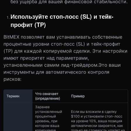
без ущерба для вашей финансовой стабильности.
Используйте стоп-лосс (SL) и тейк-
профит (TP)
BitMEX позволяет вам устанавливать собственные
процентные уровни стоп-лосс (SL) и тейк-профит
(TP) для каждой копируемой сделки. Эти настройки
имеют приоритет над параметрами,
установленными самим лид-трейдером.
Это ваши
инструменты для автоматического контроля
рисков:
Что означает
Термин
Пример
(определение)
Заранее
установленный
Если вы вложили в сделку
процентный
$100 и установили стоп-лосс
уровень, при
на уровне 10%, ваша позиция
котором ваша
автоматически закроется, как
копируемая
только ее стоимость упадет на