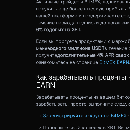
Активные трейдеры BitMEX, подписавши
получить еще более высокую прибыль. 
нашей платформе и поддерживаете сре
течение периода подписки до погашени
6% годовых на XBT.
Если вы торгуете продуктами с маржой
менее
одного миллиона USDT
в течение 
получите
дополнительные 4% APR сверх 
ознакомьтесь на странице
BitMEX EARN
Как зарабатывать проценты 
EARN
Зарабатывать проценты на вашем биткои
зарабатывать, просто выполните следу
Зарегистрируйте аккаунт на BitMEX
Пополните свой кошелек в XBT. Вы 