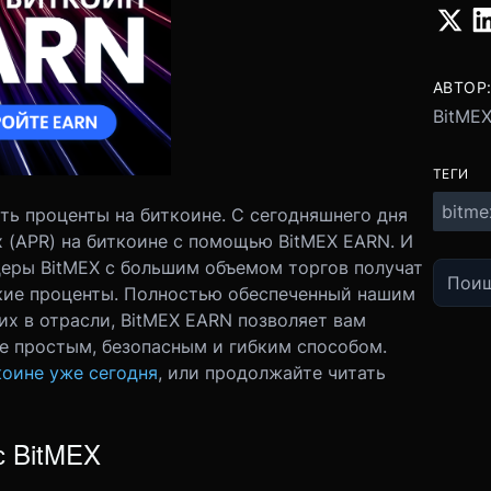
АВТОР
BitME
ТЕГИ
bitme
ть проценты на биткоине. С сегодняшнего дня
 (APR) на биткоине с помощью BitMEX EARN. И
еры BitMEX с большим объемом торгов получат
ие проценты.
Полностью обеспеченный нашим
их в отрасли, BitMEX EARN позволяет вам
е простым, безопасным и гибким способом.
коине уже сегодня
, или продолжайте читать
с BitMEX