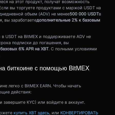
еся на этот продукт, получат возможность
Если вы торгуете продуктами с маржой USDT на
днедневной объем (ADV) не менее
500 000 USDT
в
я, вы заработаете
дополнительные 2% к базовым
 в USDT на BitMEX и поддерживаете ADV не
срока подписки до погашения, вы
базовых 6% APR на XBT
.
С полными условиями
.
на биткоине с помощью BitMEX
не легко с BitMEX EARN. Чтобы начать
ющие действия:
(и завершите KYC) или войдите в аккаунт.
можете
купить XBT здесь
, или
КОНВЕРТИРОВАТЬ