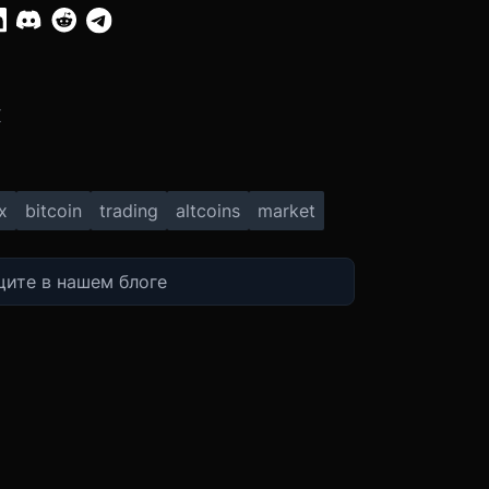
:
X
x
bitcoin
trading
altcoins
market