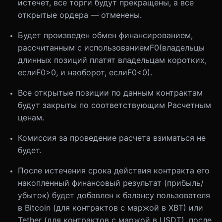
истечет, все торги будут прекращены, а все
открытые ордера — отменены.
Будет произведен обмен финансированием,
рассчитанным с использованием
F
0
(владельцы
длинных позиций платят владельцам коротких,
если
F
0
>
0
, и наоборот, если
F
0
<
0
).
Все открытые позиции по данным контрактам
будут закрыты по соответствующим Расчетным
ценам.
Комиссия за проведение расчета взиматься не
будет.
После истечения срока действия контракта его
накопленный финансовый результат (прибыль/
убыток) будет добавлен к балансу пользователя
в Bitcoin (для контрактов с маржой в XBT) или
Tether (для контрактов с маржой в USDT), после