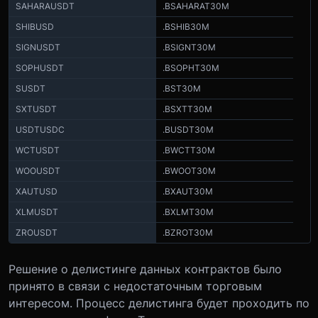
SAHARAUSDT
.BSAHARAT30M
SHIBUSD
.BSHIB30M
SIGNUSDT
.BSIGNT30M
SOPHUSDT
.BSOPHT30M
SUSDT
.BST30M
SXTUSDT
.BSXTT30M
USDTUSDC
.BUSDT30M
WCTUSDT
.BWCTT30M
WOOUSDT
.BWOOT30M
XAUTUSD
.BXAUT30M
XLMUSDT
.BXLMT30M
ZROUSDT
.BZROT30M
Решение о делистинге данных контрактов было
принято в связи с недостаточным торговым
интересом. Процесс делистинга будет проходить по