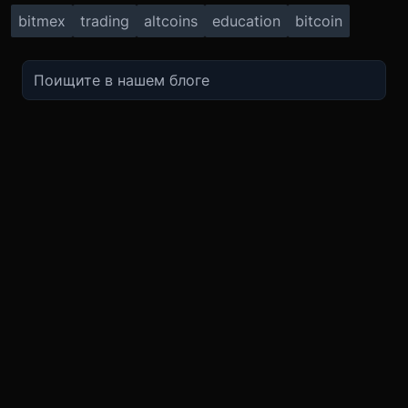
bitmex
trading
altcoins
education
bitcoin