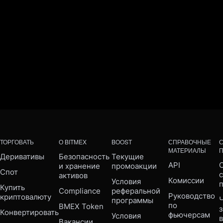
ТОРГОВАТЬ
О BITMEX
BOOST
СПРАВОЧНЫЕ
МАТЕРИАЛЫ
Деривативы
Безопасность 
Текущие 
API
С
и хранение 
промоакции
Спот
активов
Комиссии
Условия 
Купить 
Compliance 
реферальной 
Руководство 
криптовалюту
Ч
программы
по 
BMEX Token
Конвертировать
фьючерсам
Условия 
Вакансии