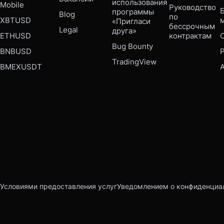
использования 
Mobile 
Руководство 
Б
программы 
Blog
по 
XBTUSD
«Пригласи 
бессрочным 
Legal
друга»
ETHUSD
контрактам
Bug Bounty 
BNBUSD
P
TradingView
BMEXUSDT
Условиями предоставления услуг
Уведомлением о конфиденциа