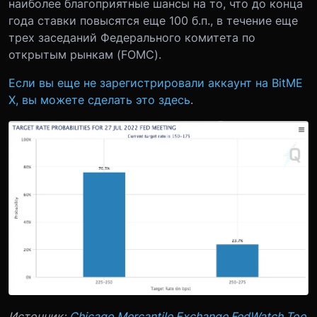
наиболее благоприятные шансы на то, что до конца
года ставки повысятся еще 100 б.п., в течение еще
трех заседаний Федерального комитета по
открытым рынкам (FOMC).
Если вы еще не зарегистрировали аккаунт на BitME
X, вы можете сделать это здесь
.
Источник:
Chicago Mercantile Exchange FedWatch Too