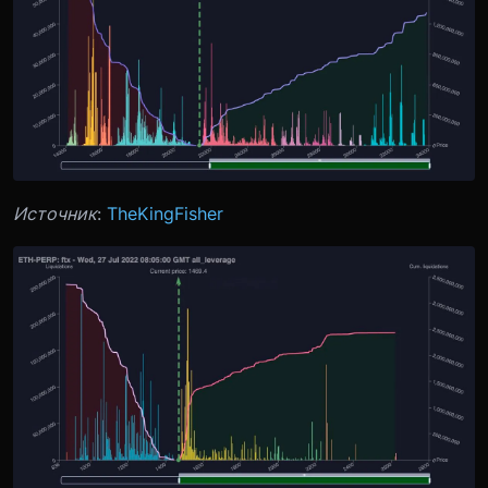
Источник
:
TheKingFisher