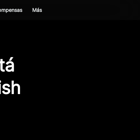
compensas
Más
tá
ish