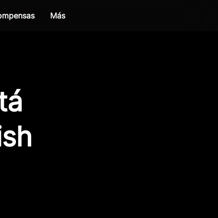
compensas
Más
tá
ish