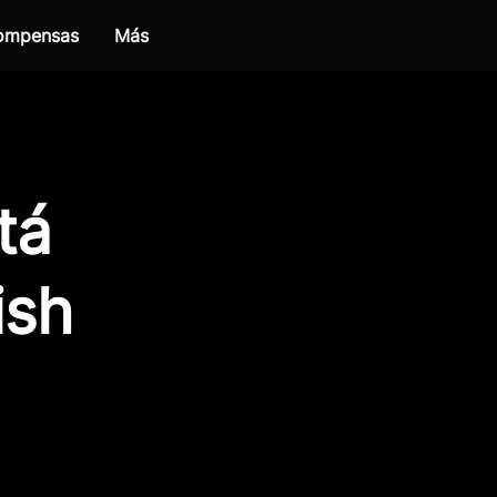
compensas
Más
tá
ish