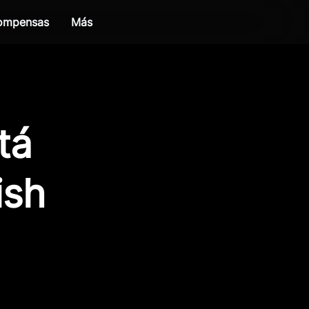
compensas
Más
tá
ish