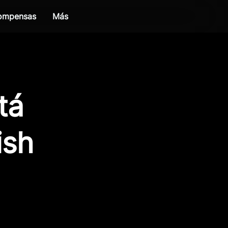
compensas
Más
tá
ish