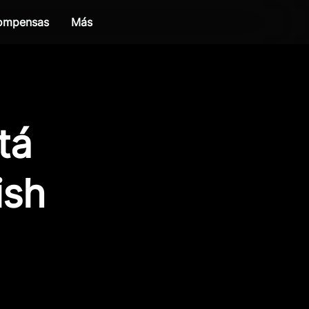
compensas
Más
tá
ish