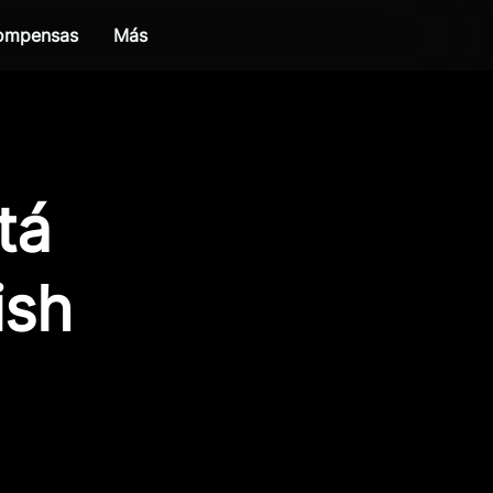
compensas
Más
tá
ish